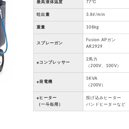
最高液体温度
77℃
吐出量
3.8ℓ/min
重量
108kg
Fusion APガン
スプレーガン
AR2929
2馬力
※コンプレッサー
（200V、100V）
5KVA
※発電機
（200V）
※ヒーター
投げ込みヒーター
（一斗缶用）
バンドヒーターなど