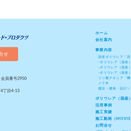
ホーム
会社案内
事業内容
合せ
国産ポリウレア「高
-ポリウレア（国産
-ポリウレア（国産
-ポリウレア（国産
リン酸チタニア「機
会員番号2950
メラ®
建設・建築・設計ソ
4丁目4-13
ポリウレア（国産
活用事例
施工実績
施工動画（MOVI
お問合せ