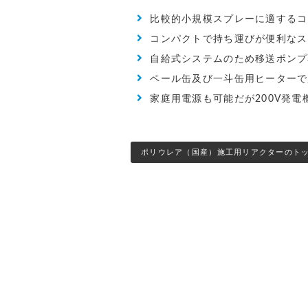
比較的小規模スプレーに適するコ
コンパクトで持ち運びが便利なス
自給式システムのため移送ポンプ不
ペール缶及び一斗缶用ヒーターで
家庭用電源も可能だが200V発電
ポリウレア（国産）施工用リアクターのト