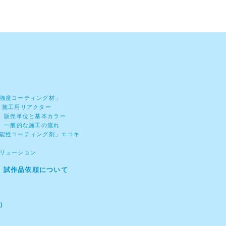
強度コーティング材」
）施工用リアクター
） 販売単位と基本カラー
） 一般的な施工の流れ
能性コーティング剤」エコキ
リューション
）試作品依頼について
E）