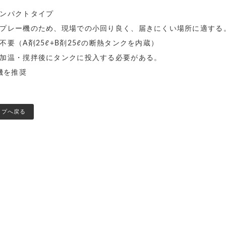
ンパクトタイプ
プレー機のため、現場での小回り良く、届きにくい場所に適する
要（A剤25ℓ+B剤25ℓの断熱タンクを内蔵）
加温・撹拌後にタンクに投入する必要がある。
機を推奨
ップへ戻る