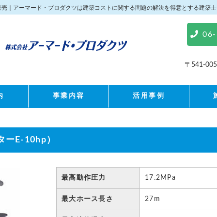
販売｜アーマード・プロダクツは建築コストに関する問題の解決を得意とする建築士
06
〒541-0
内
事業内容
活用事例
E-10hp）
最高動作圧力
17.2MPa
最大ホース長さ
27m